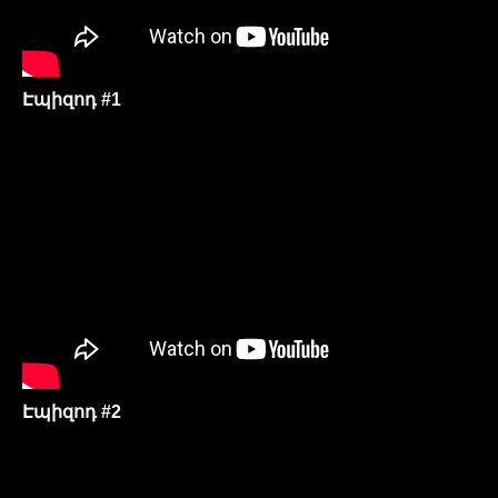
Էպիզոդ #1
Էպիզոդ #2