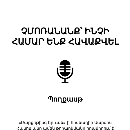
ՉՄՈՌԱՆԱՆՔ՝ ԻՆՉԻ
ՀԱՄԱՐ ԵՆՔ ՀԱՎԱՔՎԵԼ
Պոդքասթ
«Մարքեթինգ Երևան»-ի հիմնադիր Սարգիս
Հակոբյանը ամեն թողարկմանը հրավիրում է