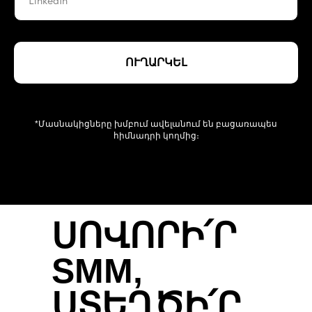
ԲԱՆ ԼԻՆԻ...
Նախաձեռնությանը կարող
ՈՒՂԱՐԿԵԼ
եք աջակցել պատրեոնի
միջոցով և ընդգրկվել ավելի
մեծ ու հետաքրքիր
նախագծերում
*Մասնակիցները խմբում ավելանում են բացառապես
հիմնադրի կողմից։
ԱՋԱԿՑԵԼ ՆԱԽԱԳԾԻՆ
ՍՈՎՈՐԻ՛Ր
SMM,
ՍՏԵՂԾԻ՛Ր