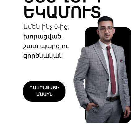
ԵԿԱՄՈՒՏ
Ամեն ինչ 0-ից,
խորացված,
շատ պարզ ու
գործնական
ԴԱՍԸՆԹԱՑԻ
ՄԱՍԻՆ