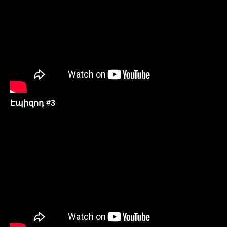
Էպիզոդ #3