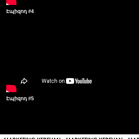
Էպիզոդ #4
Էպիզոդ #5