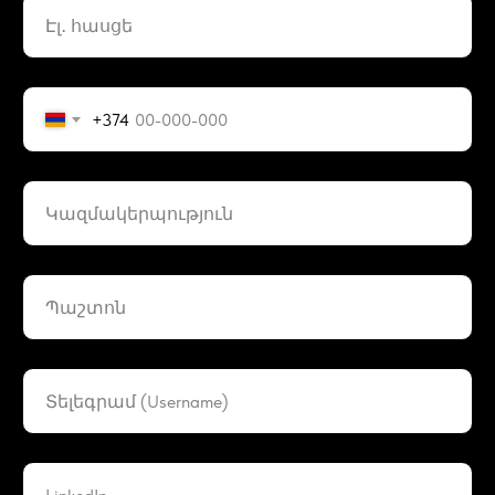
+374
ԲԱՆ ԱՆԵՆՔ, ՈՐ