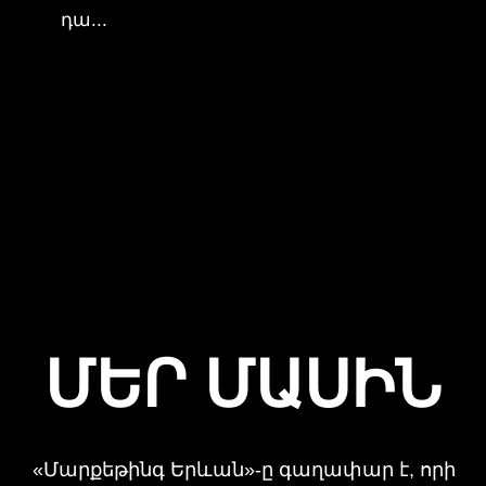
ՄԵՐ ՄԱՍԻՆ
«Մարքեթինգ Երևան»-ը գաղափար է, որի
շուրջ հավաքվել են մարդիկ, ովքեր
տանել
չեն կարողանում վատ մարքեթինգը և
բարձրաձայնում են դա․․․
2025 թվականի փետրվարին մարքեթոլոգ
Սարգիս Հակոբյանի կողմից հիմնադրված
«Մարքեթինգ Երևան»
նախաձեռնությունը
պարզապես
մարքեթինգի մասնագետների խումբ չէ․
այլ մտքերի փոխանակման և
քննարկումների և կրթվելու հարթակ է,
որի մասնակիցներին միավորել է նորին
մեծություն «Մարքեթինգ»-ը։